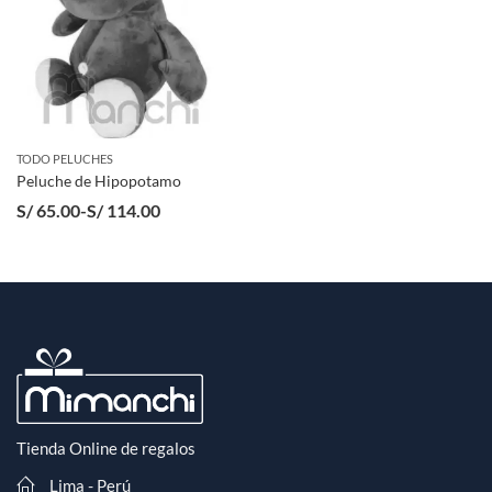
TODO PELUCHES
Peluche de Hipopotamo
Rango
S/
65.00
-
S/
114.00
de
precios:
desde
S/ 65.00
hasta
S/ 114.00
Tienda Online de regalos
Lima - Perú