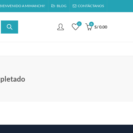
BIENVENIDO A MIMANCHI!
BLOG
CONTÁCTANOS
0
0
S/
0.00
pletado