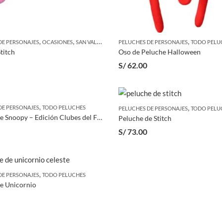
,
,
,
,
DE PERSONAJES
OCASIONES
SAN VALENTÍN
TODO PELUCHES
PELUCHES DE PERSONAJES
TODO PELU
titch
Oso de Peluche Halloween
S/
62.00
,
,
DE PERSONAJES
TODO PELUCHES
PELUCHES DE PERSONAJES
TODO PELU
Peluche de Snoopy – Edición Clubes del Fútbol Peruano
Peluche de Stitch
S/
73.00
,
DE PERSONAJES
TODO PELUCHES
e Unicornio