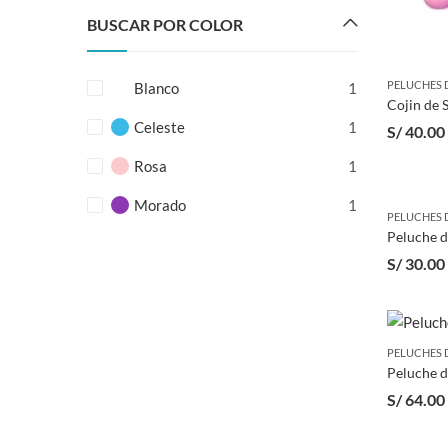
BUSCAR POR COLOR
PELUCHES 
Blanco
1
Cojin de S
Celeste
1
S/
40.00
Rosa
1
Morado
1
PELUCHES 
S/
30.00
PELUCHES 
Peluche d
S/
64.00