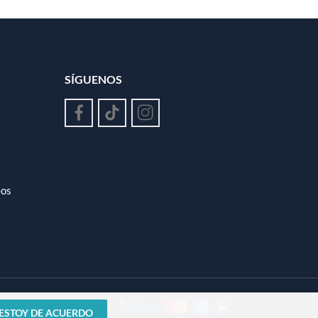
SÍGUENOS
eos
, ESTOY DE ACUERDO