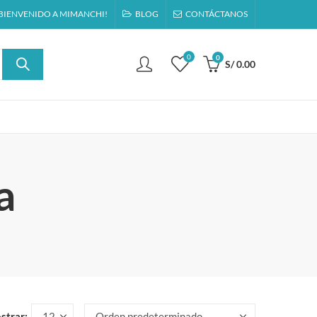
BIENVENIDO A MIMANCHI!
BLOG
CONTÁCTANOS
0
0
S/
0.00
a
strar: