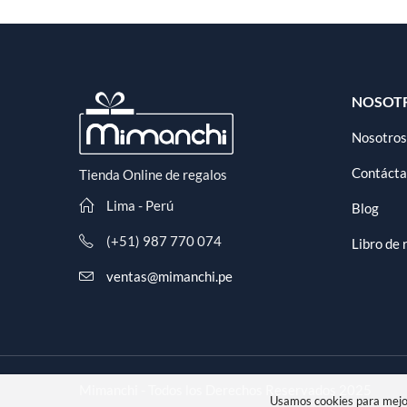
NOSOT
Nosotros
Contáct
Tienda Online de regalos
Lima - Perú
Blog
(+51) 987 770 074
Libro de
ventas@mimanchi.pe
Mimanchi - Todos los Derechos Reservados 2025
Usamos cookies para mejor