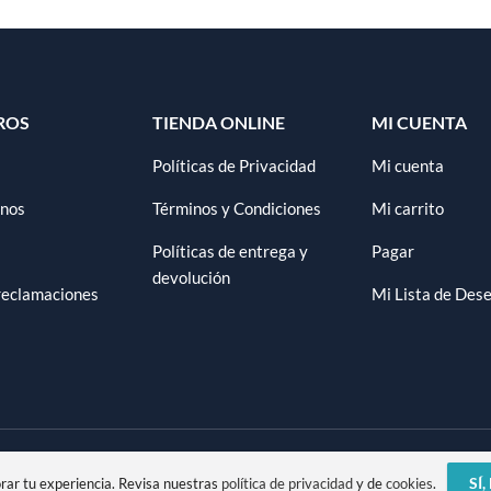
ROS
TIENDA ONLINE
MI CUENTA
Políticas de Privacidad
Mi cuenta
anos
Términos y Condiciones
Mi carrito
Políticas de entrega y
Pagar
devolución
 reclamaciones
Mi Lista de Des
SÍ
ar tu experiencia. Revisa nuestras
política de privacidad
y de
cookies
.