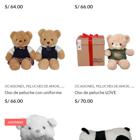
S/
64.00
S/
66.00
,
,
,
,
,
OCASIONES
PELUCHES DE AMOR
SAN VALENTÍN
OCASIONES
TODO PELUCHES
PELUCHES DE AMOR
SAN 
Oso de peluche con uniforme
Oso de peluche LOVE
S/
66.00
S/
70.00
AGOTADO