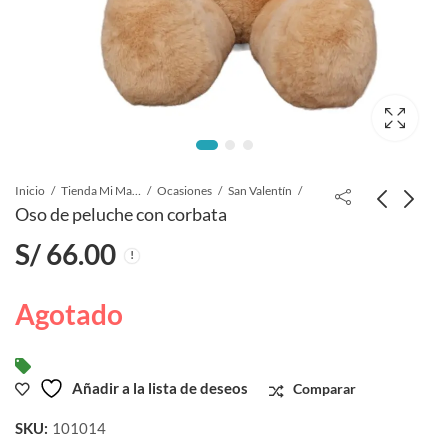
Inicio
Tienda Mi Manchi
Ocasiones
San Valentín
Oso de peluche con corbata
S/
66.00
Agotado
Añadir a la lista de deseos
Comparar
SKU:
101014