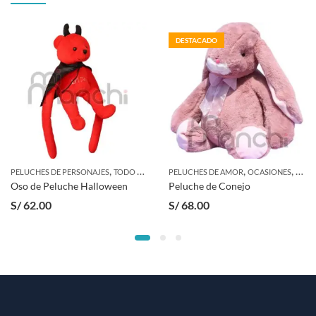
DESTACADO
,
,
,
PELUCHES DE PERSONAJES
TODO PELUCHES
PELUCHES DE AMOR
OCASIONES
SAN 
Oso de Peluche Halloween
Peluche de Conejo
S/
62.00
S/
68.00