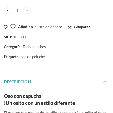
Oso con capucha cantidad
Añadir a la lista de deseos
Comparar
SKU:
101011
Categoría:
Todo peluches
Etiqueta:
oso de peluche
DESCRIPCIÓN
Oso con capucha:
!Un osito con un estilo diferente!
El oso con capucha es de un cálido tono marrón, similar al color