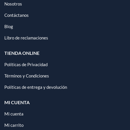
Nosotros
Contáctanos
Blog
Libro de reclamaciones
TIENDA ONLINE
Políticas de Privacidad
Términos y Condiciones
Políticas de entrega y devolución
MI CUENTA
Mi cuenta
Mi carrito