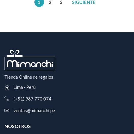
1
2
3
SIGUIENTE
Tienda Online de regalos
Lima - Perú
(+51) 987 770 074
ventas@mimanchi.pe
NOSOTROS