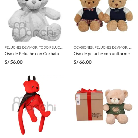
,
,
,
PELUCHES DE AMOR
TODO PELUCHES
OCASIONES
PELUCHES DE AMOR
SAN 
Oso de Peluche con Corbata
Oso de peluche con uniforme
S/
56.00
S/
66.00