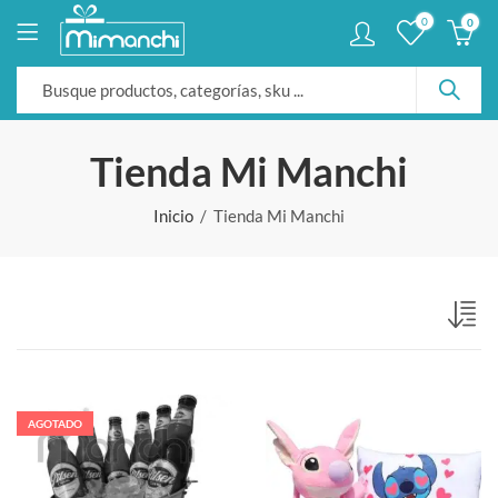
0
0
Tienda Mi Manchi
Inicio
Tienda Mi Manchi
AGOTADO