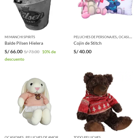
,
MI MANCHI SPIRITS
PELUCHES DE PERSONAJES
OCASIONES
Balde Pilsen Hielera
Cojin de Stitch
S/
66.00
S/
40.00
S/
73.00
10
% de
descuento
,
,
,
OCASIONES
PELUCHES DE AMOR
SAN VALENTÍN
TODO PELUCHES
TODO PELUCHES